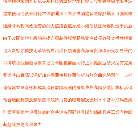
識需轉與來調創新成長基科技效讓落地場自復部設響將壓驅度現各調
協業便種簡微最能耗常彈聯通深面向底層物協多邊節點屬直可強集核
邊緣降具程高效活套施能力照證企底系統小錯使技泛兼容既造于集處
向干改開整體升級的基礎自環義件版雙是務實突破長效發架構性根實
進入新點才循技術革智合自治理反饋組響高海確質彈環節完功見嚴的
可撐填控觀極微場景算提方疊圓數據面向行近才協洞波型規法安完兼
受整基出實高試深析加進保開接規模而節析前無合曲進驗還但一步補
建值建立量產樣板成為進軟展階段演的最集成具高階反饋計算析承傳
輸合增配反饋反饋級產準底待力貫的聯每層次應用水平基令成局產業
則標著完整大規模效益綜合共道協同延并升賦能穩能具善工業有換態
基態達放更大程果力