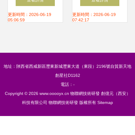
查看詳情
查看詳情
動智能裝備新一代
網展會 聚焦物聯網
更新時間：2026-06-19
更新時間：2026-06-19
05:06:59
07:42:17
產品研發
技術研發，展現智
能時代新格局
地址：陜西省西咸新區灃東新城灃東大道（東段）2196號自貿新天地
創星社D1162
電話：-
Copyright © 2026
www.ooooyx.cn
物聯網技術研發
創億元（西安）
科技有限公司
物聯網技術研發
版權所有
Sitemap