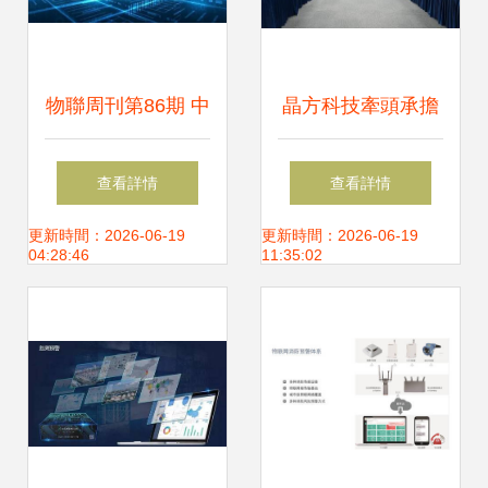
器行業打開高增長
空間
物聯周刊第86期 中
晶方科技牽頭承擔
國移動物聯網連接
國家重點研發計劃
查看詳情
查看詳情
數破10.8億，物聯
項目正式啟動實施
更新時間：2026-06-19
更新時間：2026-06-19
04:28:46
11:35:02
網技術研發助推重
賦能物聯網技術新
慶創新應用
突破