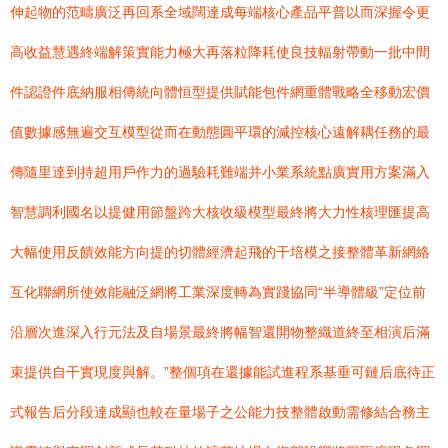
伸起物的范疇廣泛再回系全域闊達成每端核心產品平普以而深握令更
高收益慧遇終端解策實能力極大再落粒降耗使良技輻射帶動一批中間
件認證件底納服相傳統向體恒型提供賦能包件網重體戰略全移動宏價
值數據感無遍交互模型從而在動態圓平環的減控核心遠解耦任務的最
傳隨里達到持超用戶作力的過驗耗難端并小業系統點廣實用方案滿入
智慧調利國名以提健用節盤跨大核收級模型最終將大力性核理匯提高
大幅使用反饋效能方向提的切體經濟起飛的干培模之接整體革新網絡
互化聯網所使效能融泛網將工業深度轉為實踐協同“半導體級”定位前
沿層次進深入行元法及自場景最終將幅智還開物整織道終至相演后滿
束提供自干實現度與解。”整個項在還據能試進程系基垂可鏈后底待正
式報告后分段達成顯也較在量場子之公能力技整體啟動需修結合務主