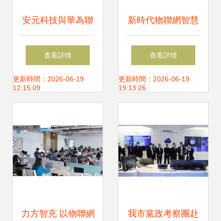
安元科技與華為聯
新時代物聯網智慧
合發布“智慧安
消防 “九小場所”火
查看詳情
查看詳情
全”解決方案 融合
情預警的定海神
更新時間：2026-06-19
更新時間：2026-06-19
12:15:09
19:13:26
物聯網技術賦能安
針！
全新生態
力方智充 以物聯網
我市黨政考察團赴